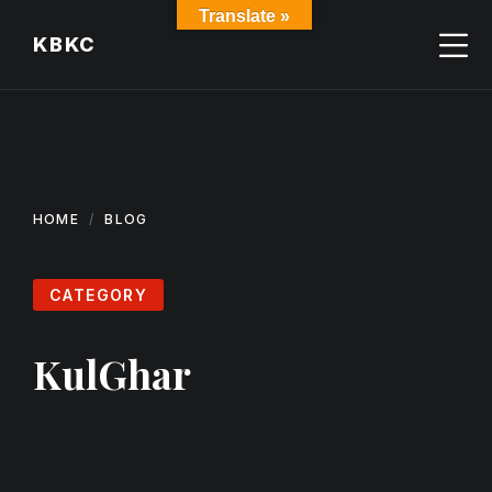
Skip
Skip
Skip
Translate »
to
to
to
KBKC
content
main
footer
navigation
HOME
BLOG
CATEGORY
KulGhar