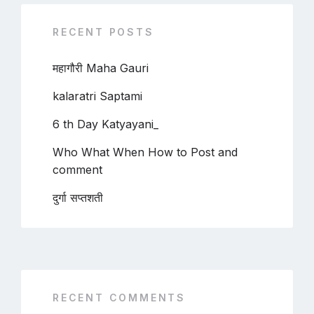
RECENT POSTS
महागौरी Maha Gauri
kalaratri Saptami
6 th Day Katyayani_
Who What When How to Post and
comment
दुर्गा सप्तशती
RECENT COMMENTS